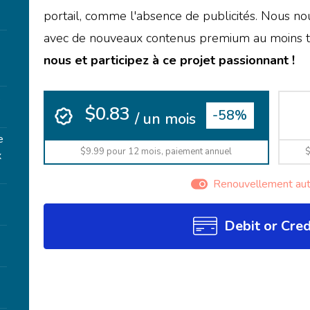
portail, comme l'absence de publicités. Nous n
avec de nouveaux contenus premium au moins tr
nous et participez à ce projet passionnant !
e
$0.83
-58%
/ un mois
e
$9.99 pour 12 mois, paiement annuel
$
x
Renouvellement au
Debit or Cred