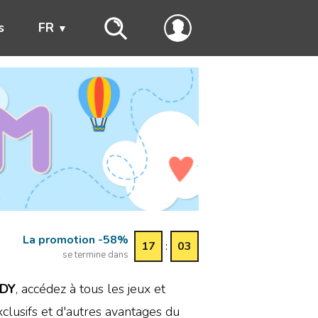
s
FR
La promotion -58%
17
:
03
se termine dans
DY
, accédez à tous les jeux et
xclusifs et d'autres avantages du