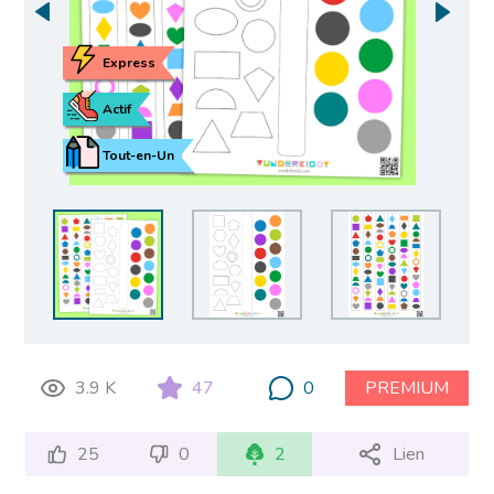
Express
Actif
Tout-en-Un
3.9 K
47
0
PREMIUM
25
0
2
Lien