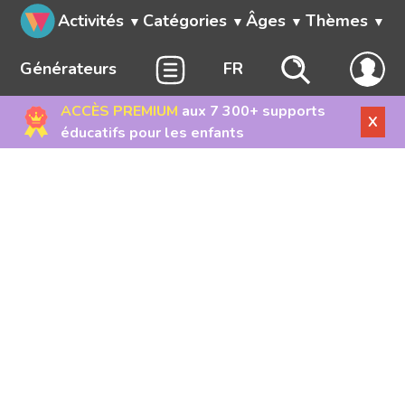
Activités
Catégories
Âges
Thèmes
Générateurs
FR
ACCÈS PREMIUM
aux 7 300+ supports
X
éducatifs pour les enfants