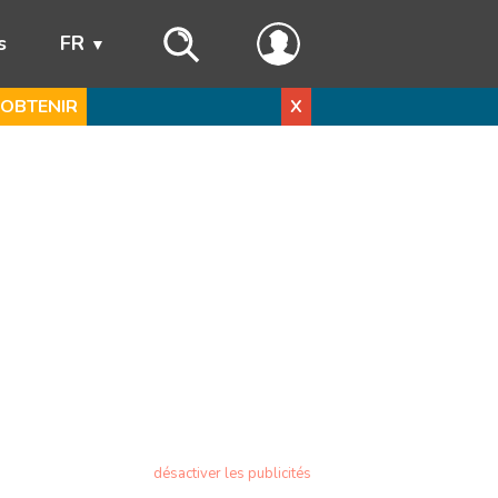
s
FR
OBTENIR
X
désactiver les publicités