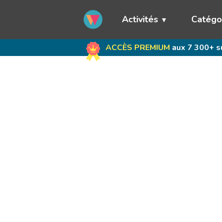
Activités
Catégo
ACCÈS PREMIUM
aux 7 300+ su