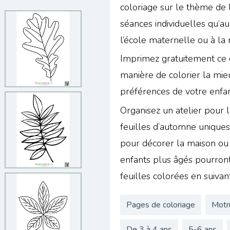
coloriage sur le thème de l
séances individuelles qu’aux
l’école maternelle ou à la 
Imprimez gratuitement ce c
manière de colorier la mie
préférences de votre enfan
Organisez un atelier pour l
feuilles d’automne uniques,
pour décorer la maison ou
enfants plus âgés pourront
feuilles colorées en suivan
Pages de coloriage
Motri
De 3 à 4 ans
5-6 ans