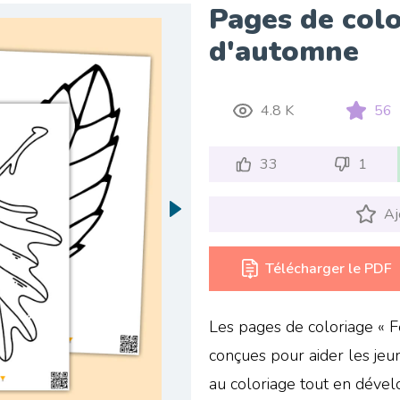
Pages de colo
d'automne
4.8 K
56
33
1
Aj
Télécharger le PDF
Les pages de coloriage « F
conçues pour aider les jeun
au coloriage tout en dévelo