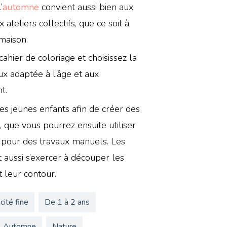
’
automne
convient aussi bien aux
 ateliers collectifs, que ce soit à
maison.
ahier de coloriage et choisissez la
ux adaptée à l’âge et aux
t.
es jeunes enfants afin de créer des
 que vous pourrez ensuite utiliser
 pour des travaux manuels. Les
 aussi s’exercer à découper les
t leur contour.
cité fine
De 1 à 2 ans
Automne
Nature