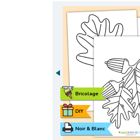
Bricolage
DIY
Noir & Blanc