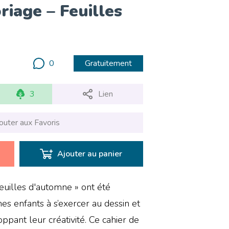
riage – Feuilles
0
Gratuitement
3
Lien
outer aux Favoris
Ajouter au panier
euilles d'automne » ont été
es enfants à s’exercer au dessin et
ppant leur créativité. Ce cahier de