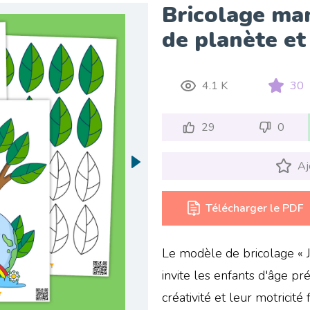
Bricolage ma
de planète et
4.1 K
30
29
0
Aj
Télécharger le PDF
Le modèle de bricolage « 
invite les enfants d'âge pr
créativité et leur motrici