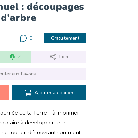
nuel : découpages
 d'arbre
0
Gratuitement
2
Lien
outer aux Favoris
Ajouter au panier
Journée de la Terre » à imprimer
éscolaire à développer leur
té fine tout en découvrant comment