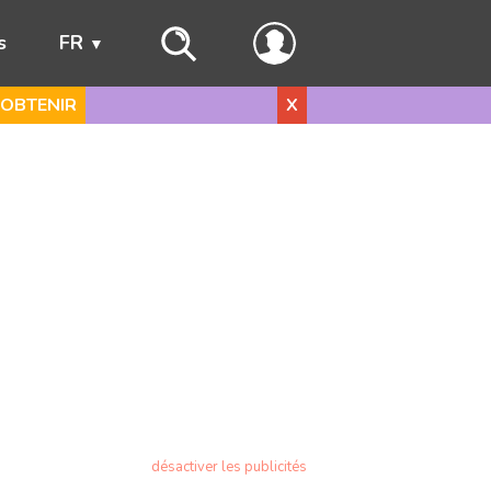
s
FR
OBTENIR
X
désactiver les publicités