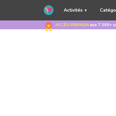
Activités
Catégo
ACCÈS PREMIUM
aux 7 300+ su