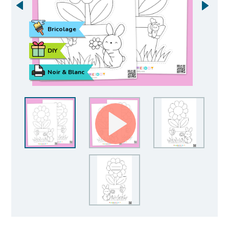
Bricolage
DIY
Noir & Blanc