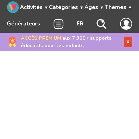
Activités
Catégories
Âges
Thèmes
Générateurs
FR
ACCÈS PREMIUM
aux 7 300+ supports
X
éducatifs pour les enfants