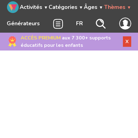
Activités
Catégories
Âges
Thèmes
Générateurs
FR
ACCÈS PREMIUM
aux 7 300+ supports
X
éducatifs pour les enfants