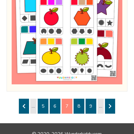
…
5
6
7
8
9
…
© 2020-2026 Wunderkiddy.com