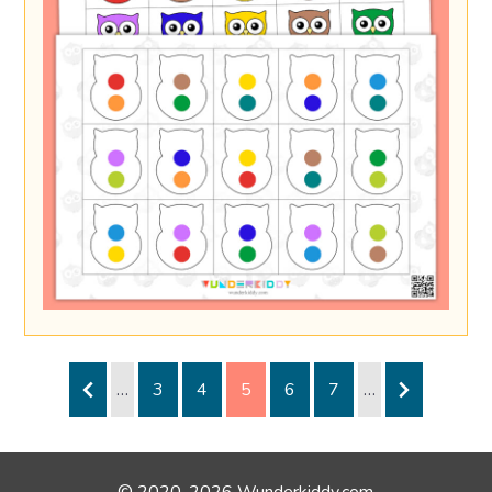
…
3
4
5
6
7
…
© 2020-2026 Wunderkiddy.com