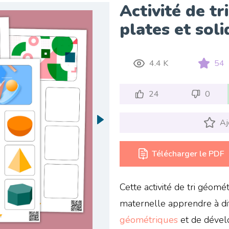
Activité de t
plates et soli
4.4 K
54
24
0
Aj
Télécharger le PDF
Cette activité de tri géom
maternelle apprendre à dif
géométriques
et de dévelo