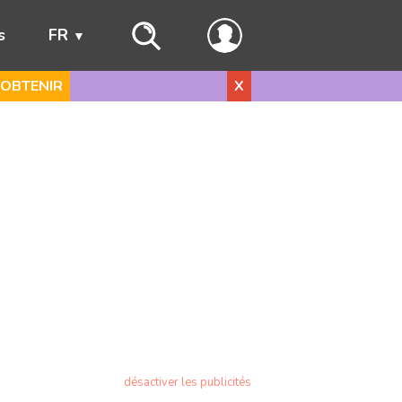
s
FR
OBTENIR
X
désactiver les publicités