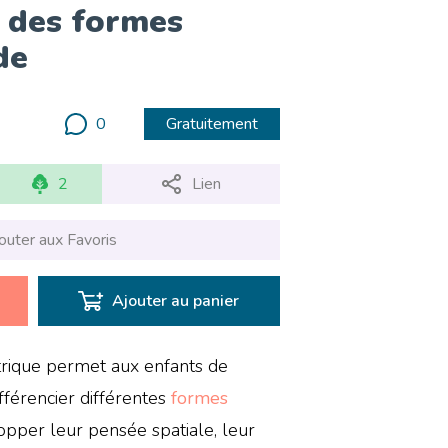
ri des formes
de
0
Gratuitement
2
Lien
outer aux Favoris
Ajouter au panier
étrique permet aux enfants de
férencier différentes
formes
pper leur pensée spatiale, leur