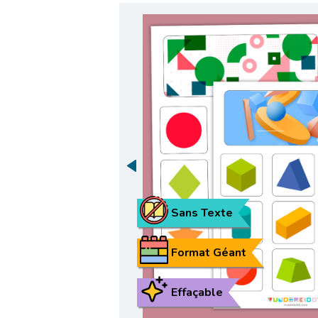
Sans Texte
Format Géant
Effaçable