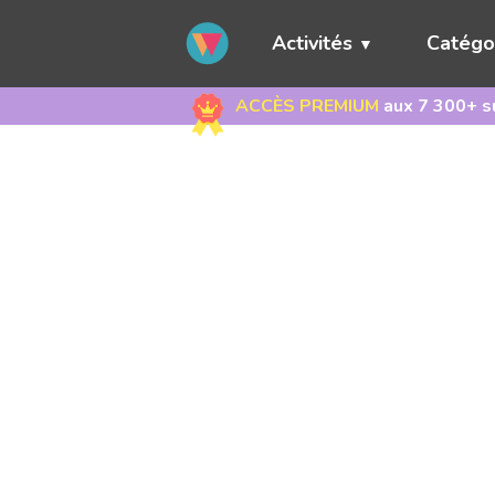
Activités
Catégo
ACCÈS PREMIUM
aux 7 300+ su