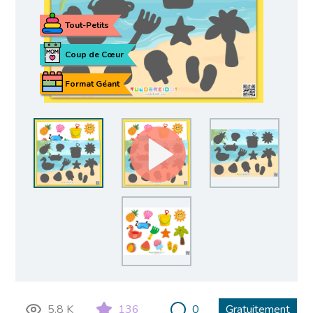
Tout-Petits
Coup de Cœur
Format Géant
5.8 K
136
0
Gratuitement