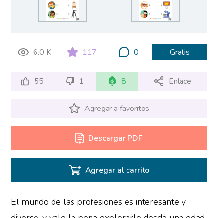
6.0 K
117
0
Gratis
55
1
8
Enlace
Agregar a favoritos
Descargar PDF
Agregar al carrito
El mundo de las profesiones es interesante y
diverso, y vale la pena explorarlo desde una edad