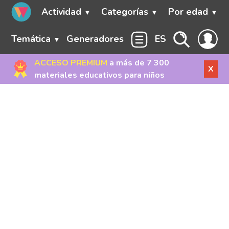
Actividad
Categorías
Por edad
Temática
Generadores
ES
ACCESO PREMIUM
a más de 7 300
X
materiales educativos para niños