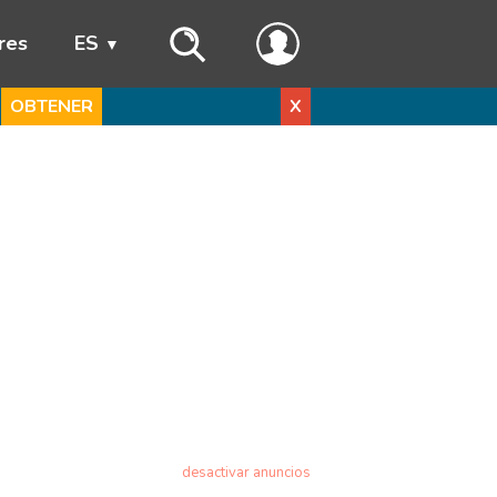
res
ES
OBTENER
X
desactivar anuncios