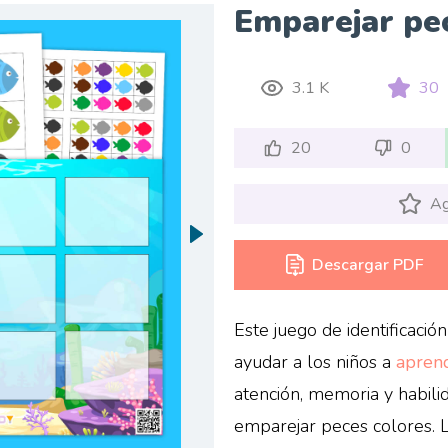
Emparejar pe
3.1 K
30
20
0
Ag
Descargar PDF
Este juego de identificació
ayudar a los niños a
aprend
atención, memoria y habili
emparejar peces colores. L