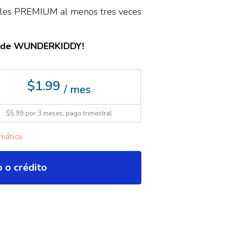
iales PREMIUM al menos tres veces
ute de WUNDERKIDDY!
$1.99
/ mes
$5.99 por 3 meses, pago trimestral
mática
o o crédito