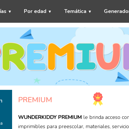
ías
Por edad
Temática
Generado
PREMIUM
ón
WUNDERKIDDY PREMIUM
le brinda acceso co
 a
imprimibles para preescolar, materiales, servicios