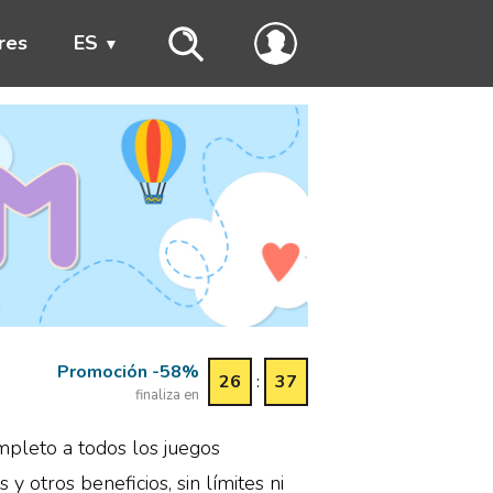
res
ES
Promoción -58%
26
:
37
finaliza en
mpleto a todos los juegos
 y otros beneficios, sin límites ni