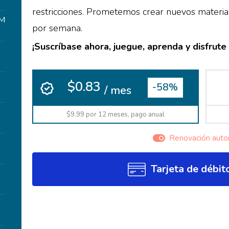
restricciones. Prometemos crear nuevos mater
UM
por semana.
¡Suscríbase ahora, juegue, aprenda y disfr
$0.83
-58%
/ mes
$9.99 por 12 meses, pago anual
Renovación auto
Tarjeta de débit