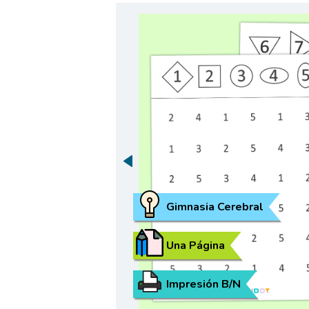
Gimnasia Cerebral
Una Página
Impresión B/N