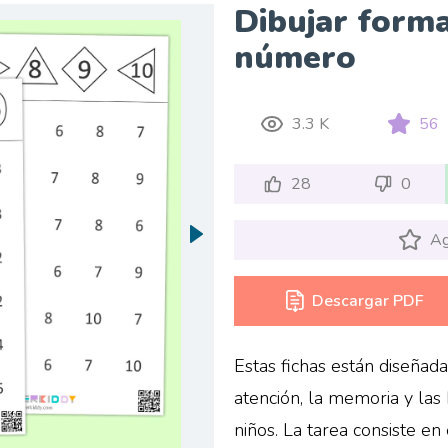
Dibujar forma
número
3.3 K
56
28
0
Ag
Descargar PDF
Estas fichas están diseñad
atención, la memoria y las
niños. La tarea consiste e