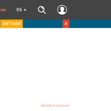
res
ES
OBTENER
X
desactivar anuncios