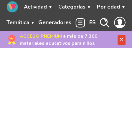
Actividad
Categorías
Por edad
Temática
Generadores
ES
ACCESO PREMIUM
a más de 7 300
X
materiales educativos para niños