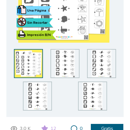
Una Página
Sin Recortar
Impresión B/N
3.0 K
12
0
Gratis