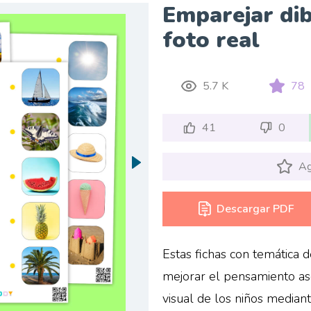
Emparejar dib
foto real
5.7 K
78
41
0
Ag
Descargar PDF
Estas fichas con temática 
mejorar el pensamiento aso
visual de los niños mediant