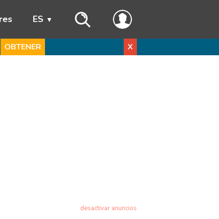
res
ES
OBTENER
X
desactivar anuncios