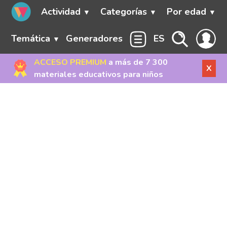
Actividad
Categorías
Por edad
Temática
Generadores
ES
ACCESO PREMIUM
a más de 7 300
X
materiales educativos para niños