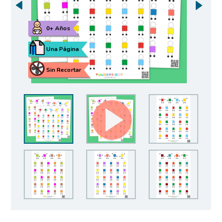
0+ Años
Una Página
Sin Recortar