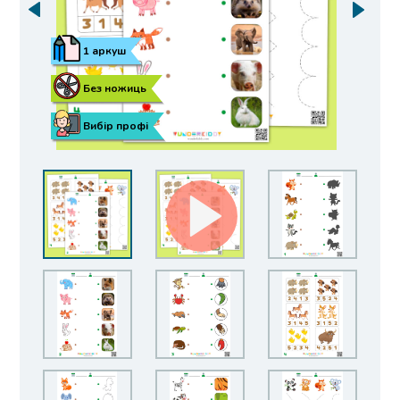
1 аркуш
Без ножиць
Вибір профі