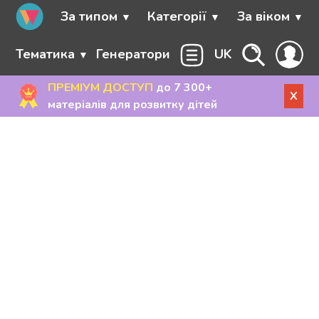
За типом
Категорії
За віком
Тематика
Генератори
UK
ПРЕМІУМ ДОСТУП
до 7 300+
X
матеріалів для розвитку дітей