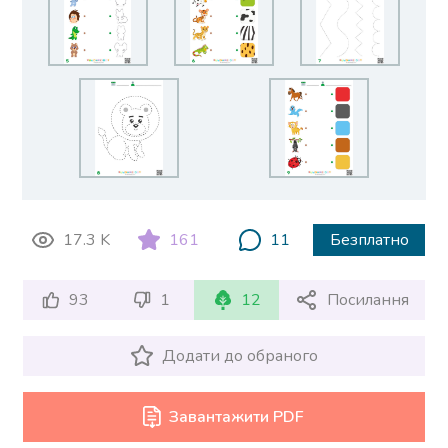
17.3 K
161
11
Безплатно
93
1
12
Посилання
Додати до обраного
Завантажити PDF