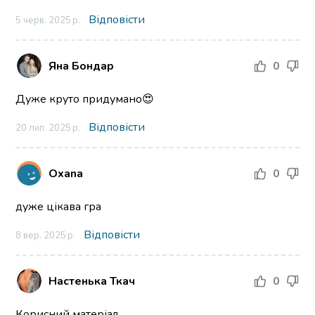
Відповісти
5 черв. 2025 р.
Яна Бондар
0
Дуже круто придумано😍
Відповісти
20 лип. 2025 р.
Oxana
0
дуже цікава гра
Відповісти
8 вер. 2025 р.
Настенька Ткач
0
Корисний матеріал