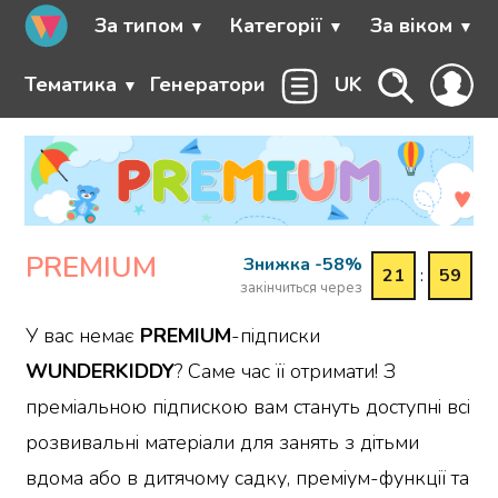
За типом
Категорії
За віком
Тематика
Генератори
UK
PREMIUM
Знижка -58%
21
:
59
закінчиться через
У вас немає
PREMIUM
-підписки
WUNDERKIDDY
? Саме час її отримати! З
преміальною підпискою вам стануть доступні всі
розвивальні матеріали для занять з дітьми
вдома або в дитячому садку, преміум-функції та