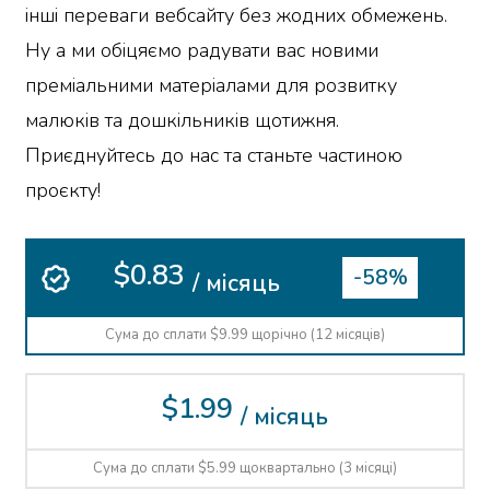
інші переваги вебсайту без жодних обмежень.
Ну а ми обіцяємо радувати вас новими
преміальними матеріалами для розвитку
малюків та дошкільників щотижня.
Приєднуйтесь до нас та станьте частиною
проєкту!
$0.83
-58%
/ місяць
Сума до сплати $9.99 щорічно (12 місяців)
$1.99
/ місяць
Сума до сплати $5.99 щоквартально (3 місяці)