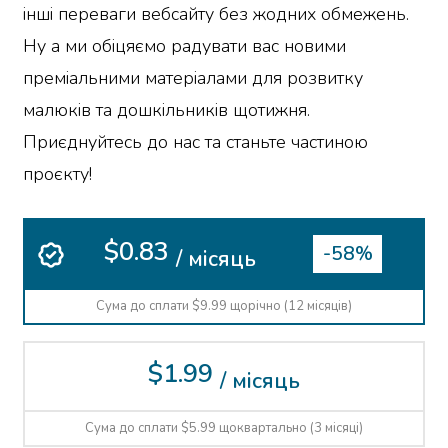
інші переваги вебсайту без жодних обмежень.
Ну а ми обіцяємо радувати вас новими
преміальними матеріалами для розвитку
малюків та дошкільників щотижня.
Приєднуйтесь до нас та станьте частиною
проєкту!
$0.83
-58%
/ місяць
Сума до сплати $9.99 щорічно (12 місяців)
$1.99
/ місяць
Сума до сплати $5.99 щоквартально (3 місяці)