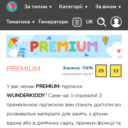
За типом
Категорії
За віком
Тематика
Генератори
UK
PREMIUM
Знижка -58%
25
:
13
закінчиться через
У вас немає
PREMIUM
-підписки
WUNDERKIDDY
? Саме час її отримати! З
преміальною підпискою вам стануть доступні всі
розвивальні матеріали для занять з дітьми
вдома або в дитячому садку, преміум-функції та