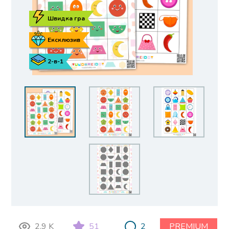
Швидка гра
Ексклюзив
2-в-1
2.9 K
51
2
PREMIUM