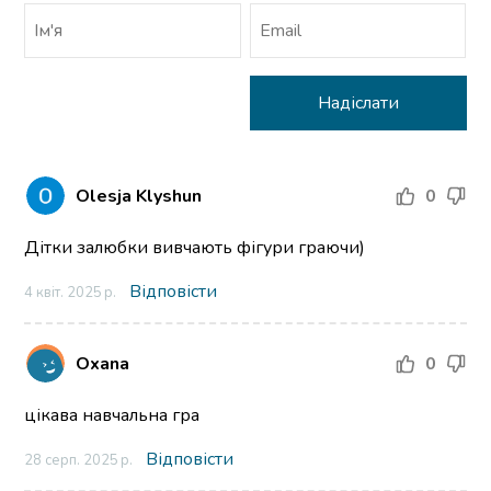
Olesja Klyshun
0
Дітки залюбки вивчають фігури граючи)
Відповісти
4 квіт. 2025 р.
Oxana
0
цікава навчальна гра
Відповісти
28 серп. 2025 р.