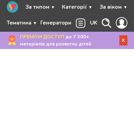
За типом
Категорії
За віком
Тематика
Генератори
UK
ПРЕМІУМ ДОСТУП
до 7 300+
X
матеріалів для розвитку дітей