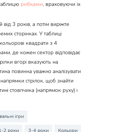
 таблицю
рибками
, враховуючи їх
 від 3 років, а потім виріжте
мих сторінках. У таблиці
 кольорові квадрати з 4
ами, де кожен сектор відповідає
рілки вгорі вказують на
тина повинна уважно аналізувати
а напрямки стрілок, щоб знайти
ині стовпчика (напрямок руху) і
вальні ігри
1-2 роки
3-4 роки
Кольори