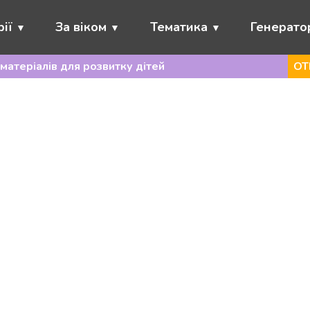
ії
За віком
Тематика
Генерато
матеріалів для розвитку дітей
ОТ