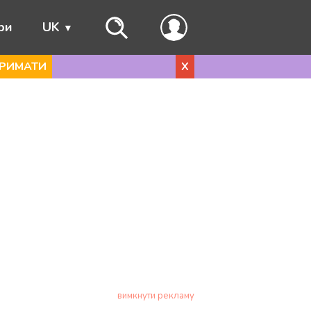
ри
UK
РИМАТИ
X
вимкнути рекламу