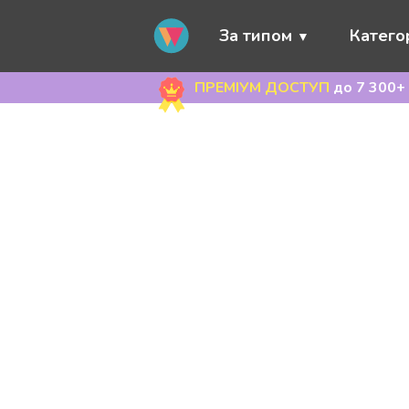
За типом
Категор
ПРЕМІУМ ДОСТУП
до 7 300+ 