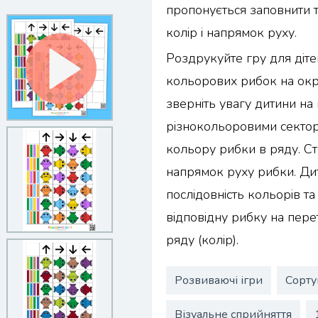
пропонується заповнити
колір і напрямок руху.
Роздрукуйте гру для дітей
кольорових рибок на окре
зверніть увагу дитини на
різнокольоровими сектор
кольору рибки в ряду. Ст
напрямок руху рибки. Ди
послідовність кольорів т
відповідну рибку на перет
ряду (колір).
Розвиваючі ігри
Сорту
Візуальне сприйняття