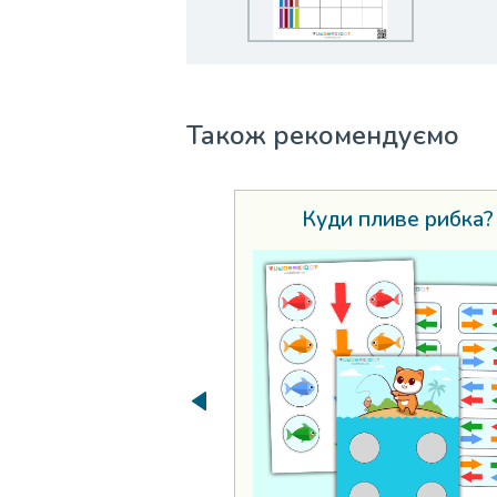
Також рекомендуємо
Куди пливе рибка?