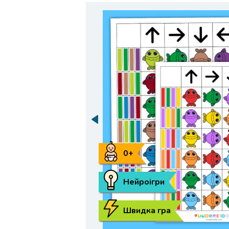
0+
Нейроігри
Швидка гра