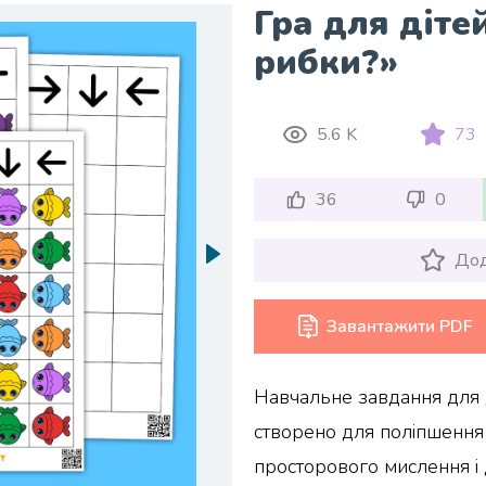
Гра для діте
рибки?»
5.6 K
73
36
0
Дод
Завантажити PDF
Навчальне завдання для 
створено для поліпшення п
просторового мислення і 