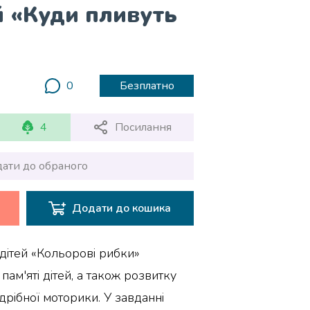
й «Куди пливуть
0
Безплатно
4
Посилання
ати до обраного
Додати до кошика
дітей «Кольорові рибки»
ам'яті дітей, а також розвитку
дрібної моторики. У завданні