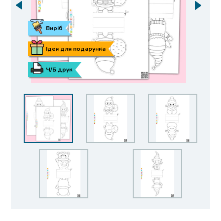
Виріб
Ідея для подарунка
Ч/Б друк