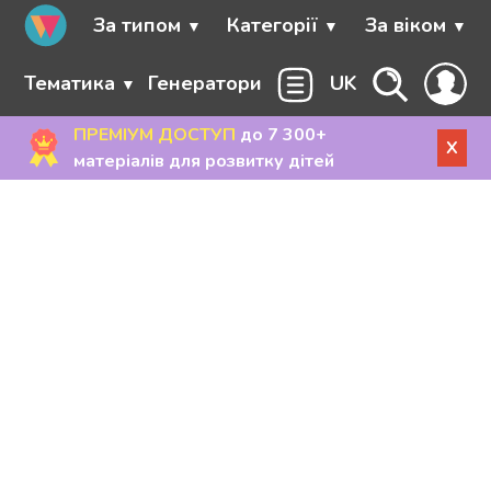
За типом
Категорії
За віком
Тематика
Генератори
UK
ПРЕМІУМ ДОСТУП
до 7 300+
X
матеріалів для розвитку дітей