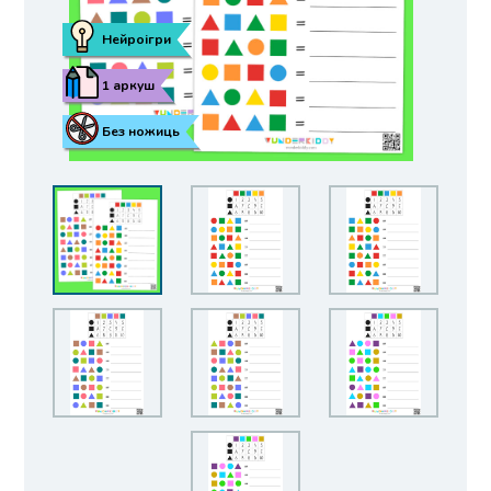
Нейроігри
1 аркуш
Без ножиць