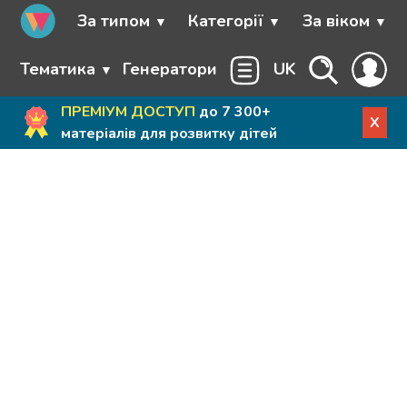
За типом
Категорії
За віком
Тематика
Генератори
UK
ПРЕМІУМ ДОСТУП
до 7 300+
X
матеріалів для розвитку дітей