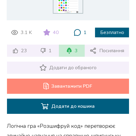
3.1 K
40
1
Безплатно
23
1
3
Посилання
Додати до обраного
Завантажити PDF
Додати до кошика
Логічна гра «Розшифруй код» перетворює
звичайне навчання на справжню шпигунську