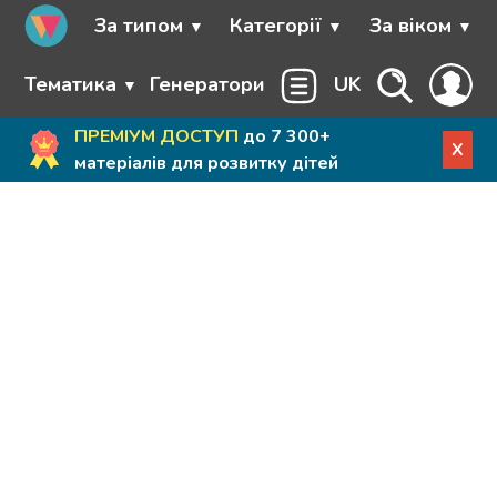
За типом
Категорії
За віком
Тематика
Генератори
UK
ПРЕМІУМ ДОСТУП
до 7 300+
X
матеріалів для розвитку дітей