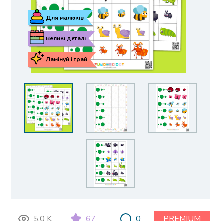
Для малюків
Великі деталі
Ламінуй і грай
5.0 K
67
0
PREMIUM