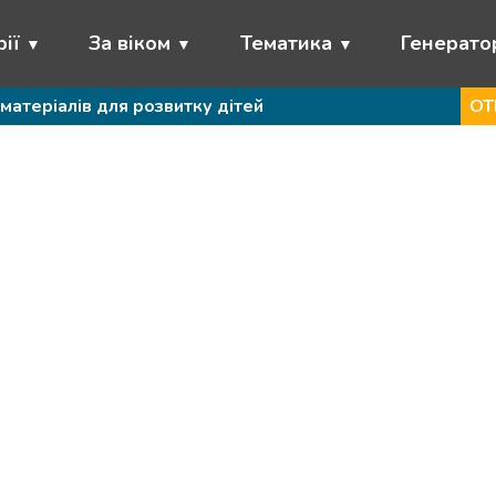
ії
За віком
Тематика
Генерато
матеріалів для розвитку дітей
ОТ