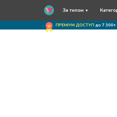
За типом
Категор
ПРЕМІУМ ДОСТУП
до 7 300+ 