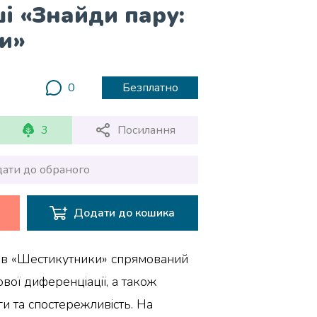
і «Знайди пару:
и»
0
Безплатно
3
Посилання
ати до обраного
Додати до кошика
ів «Шестикутники» спрямований
вої диференціації, а також
и та спостережливість. На