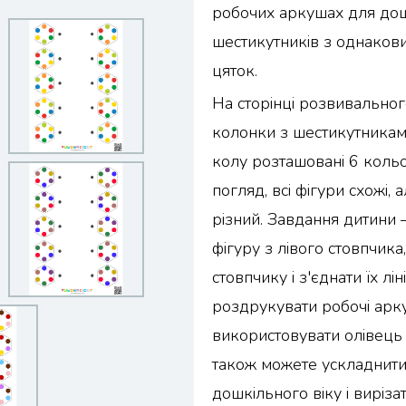
робочих аркушах для дош
шестикутників з однако
цяток.
На сторінці розвивально
колонки з шестикутникам
колу розташовані 6 коль
погляд, всі фігури схожі, 
різний. Завдання дитини
фігуру з лівого стовпчика
стовпчику і з'єднати їх л
роздрукувати робочі арку
використовувати олівець
також можете ускладнити
дошкільного віку і виріз