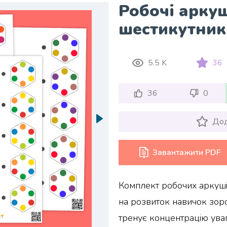
Робочі аркуш
шестикутник
5.5 K
36
36
0
Дод
Завантажити PDF
Комплект робочих аркуш
на розвиток навичок зоро
тренує концентрацію уваг