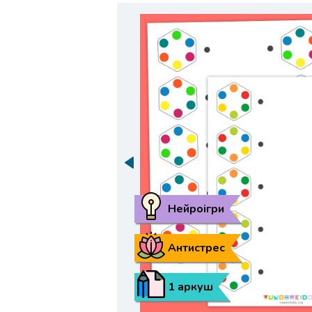
Нейроігри
Антистрес
1 аркуш