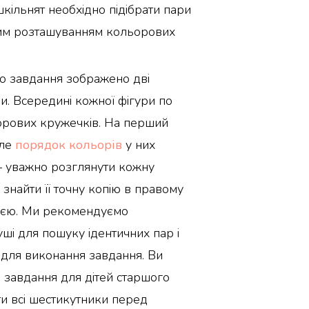
кільнят необхідно підібрати пари
вим розташуванням кольорових
го завдання зображено дві
и. Всередині кожної фігури по
орових кружечків. На перший
але
порядок кольорів
у них
 – уважно розглянути кожну
, знайти її точну копію в правому
інією. Ми рекомендуємо
ші для пошуку ідентичних пар і
 для виконання завдання. Ви
 завдання для дітей старшого
ати всі шестикутники перед