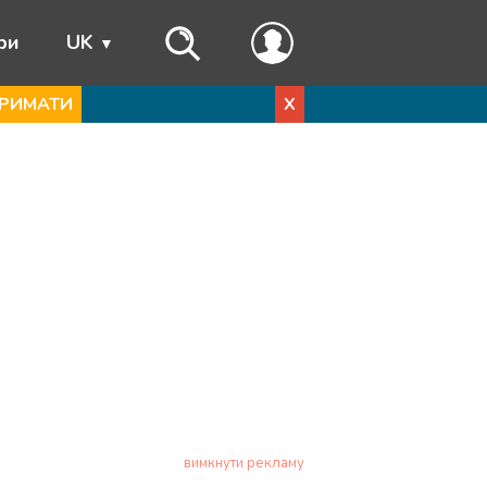
ри
UK
РИМАТИ
X
вимкнути рекламу