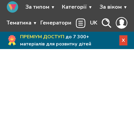
За типом
Категорії
За віком
Тематика
Генератори
UK
ПРЕМІУМ ДОСТУП
до 7 300+
X
матеріалів для розвитку дітей