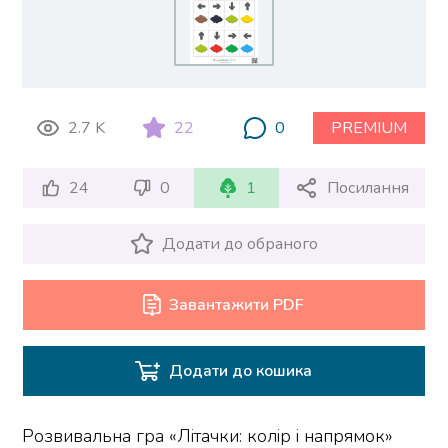
2.7 K
22
0
PREMIUM
24
0
1
Посилання
Додати до обраного
Завантажити PDF
Додати до кошика
Розвивальна гра «Літачки: колір і напрямок»