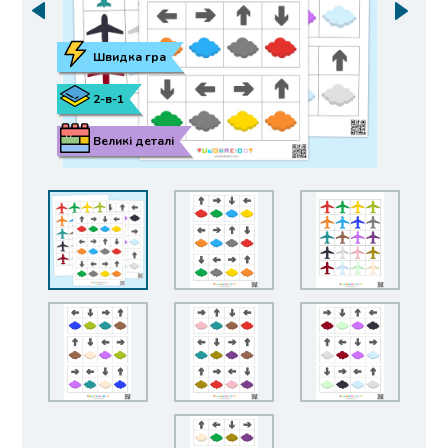
Швидка гра
2-в-1
Великі деталі