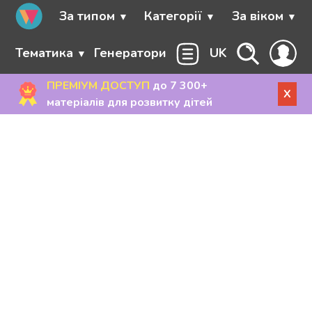
За типом
Категорії
За віком
Тематика
Генератори
UK
ПРЕМІУМ ДОСТУП
до 7 300+
X
матеріалів для розвитку дітей