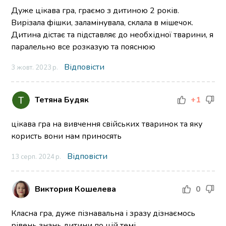
Дуже цікава гра, граємо з дитиною 2 років.
Вирізала фішки, заламінувала, склала в мішечок.
Дитина дістає та підставляє до необхідної тварини, я
паралельно все розказую та пояснюю
Відповісти
3 жовт. 2023 р.
Тетяна Будяк
+1
цікава гра на вивчення свійських тваринок та яку
користь вони нам приносять
Відповісти
13 серп. 2024 р.
Виктория Кошелева
0
Класна гра, дуже пізнавальна і зразу дізнаємось
рівень знань дитини по цій темі