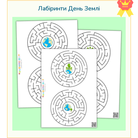
Лабіринти День Землі