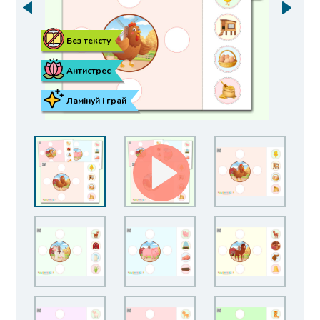
Без тексту
Антистрес
Ламінуй і грай