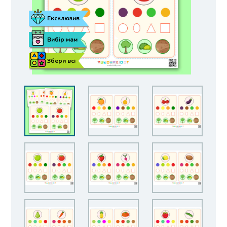
Ексклюзив
Вибір мам
Збери всі