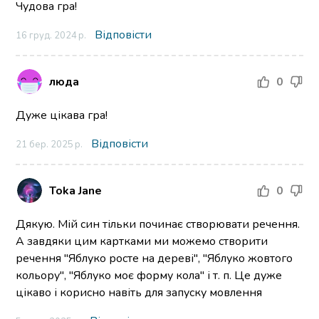
Чудова гра!
Відповісти
16 груд. 2024 р.
люда
0
Дуже цікава гра!
Відповісти
21 бер. 2025 р.
Toka Jane
0
Дякую. Мій син тільки починає створювати речення.
А завдяки цим картками ми можемо створити
речення "Яблуко росте на дереві", "Яблуко жовтого
кольору", "Яблуко моє форму кола" і т. п. Це дуже
цікаво і корисно навіть для запуску мовлення