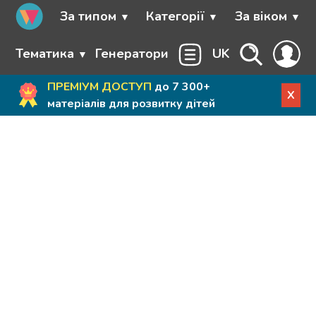
За типом
Категорії
За віком
Тематика
Генератори
UK
ПРЕМІУМ ДОСТУП
до 7 300+
X
матеріалів для розвитку дітей