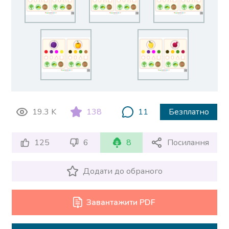
19.3 K
138
11
Безплатно
125
6
8
Посилання
Додати до обраного
Завантажити PDF