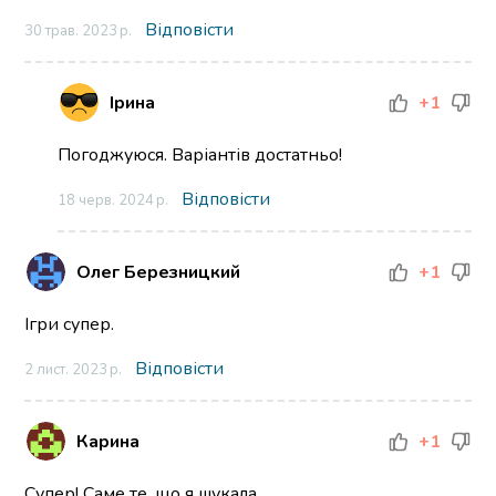
Відповісти
30 трав. 2023 р.
Ірина
+1
Погоджуюся. Варіантів достатньо!
Відповісти
18 черв. 2024 р.
Олег Березницкий
+1
Ігри супер.
Відповісти
2 лист. 2023 р.
Карина
+1
Супер! Саме те, що я шукала