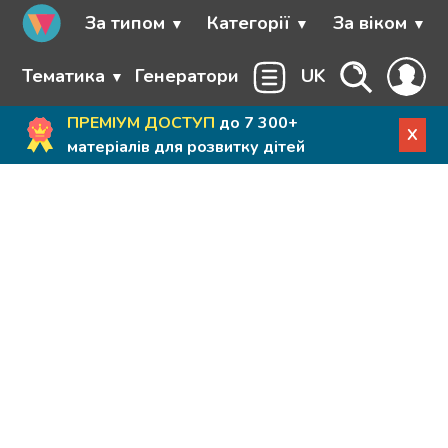
За типом
Категорії
За віком
Тематика
Генератори
UK
ПРЕМІУМ ДОСТУП
до 7 300+
X
матеріалів для розвитку дітей