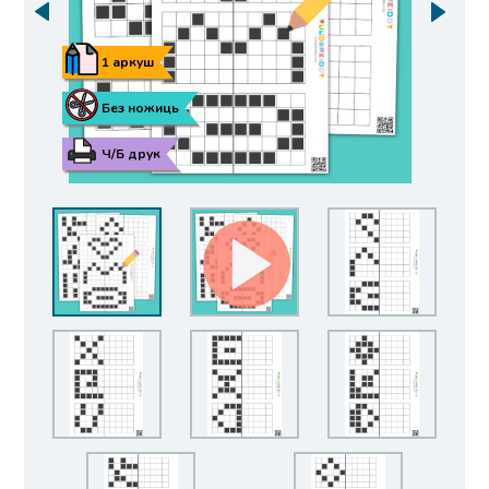
1 аркуш
Без ножиць
Ч/Б друк