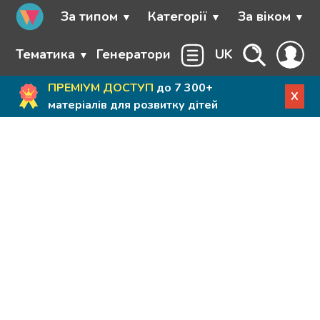
За типом
Категорії
За віком
Тематика
Генератори
UK
ПРЕМІУМ ДОСТУП
до 7 300+
X
матеріалів для розвитку дітей