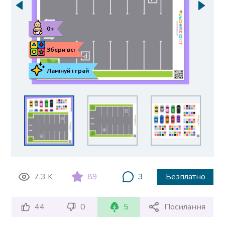
0+
Збери всі
Ламінуй і грай
7.3 K
89
3
Безплатно
44
0
5
Посилання