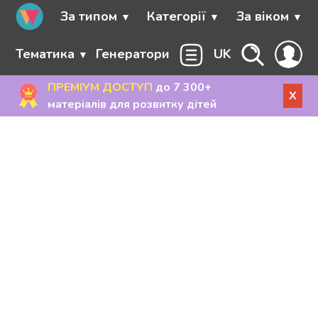
За типом
Категорії
За віком
Тематика
Генератори
UK
ПРЕМІУМ ДОСТУП
до 7 300+
X
матеріалів для розвитку дітей