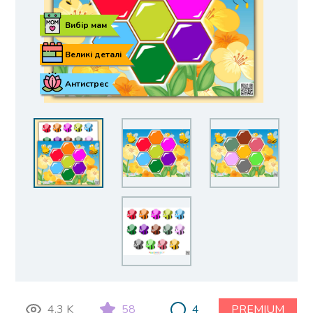
Вибір мам
Великі деталі
Антистрес
4.3 K
58
4
PREMIUM