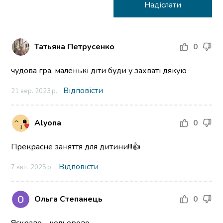
Татьяна Петрусенко
0
чудова гра, маленькі діти буди у захваті дякую
Відповісти
21 вер. 2023 р.
Alyona
0
Прекрасне заняття для дитини!!!👍
Відповісти
7 квіт. 2025 р.
Ольга Степанець
0
Яскраво - кольорово