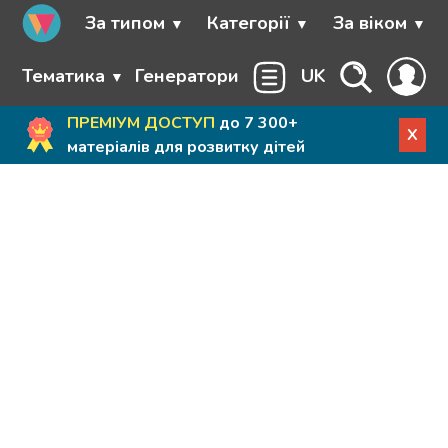
За типом
Категорії
За віком
Тематика
Генератори
UK
ПРЕМІУМ ДОСТУП
до 7 300+
X
матеріалів для розвитку дітей