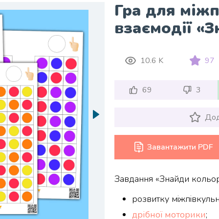
Гра для міжп
взаємодії «
10.6 K
97
69
3
Дод
Завантажити PDF
Завдання «Знайди кольор
розвитку міжпівкульно
дрібної моторики
;