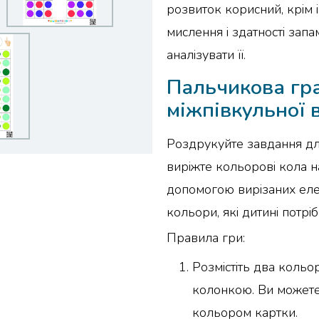
розвиток корисний, крім 
мислення і здатності запа
аналізувати її.
Пальчикова гра
міжпівкульної 
Роздрукуйте завдання дл
виріжте кольорові кола н
допомогою вирізаних еле
кольори, які дитині потрі
Правила гри:
Розмістіть два кольо
колонкою. Ви можете 
кольором картки.