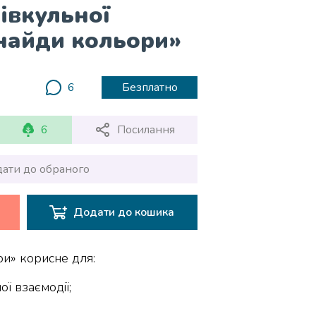
івкульної
Знайди кольори»
6
Безплатно
6
Посилання
ати до обраного
Додати до кошика
и» корисне для:
ї взаємодії;