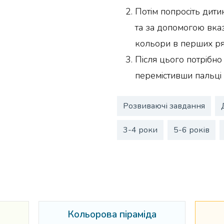
Потім попросіть дити
та за допомогою вказ
кольори в перших ря
Після цього потрібно
перемістивши пальці н
Розвиваючі завдання
3-4 роки
5-6 років
Кольорова піраміда