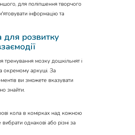
іншого, для поліпшення творчого
м'ятовувати інформацію та
 для розвитку
взаємодії
я тренування мозку дошкільнят і
а окремому аркуші. За
ментів ви зможете вказувати
бно знайти.
рові кола в комірках над кожною
вибрати однакові або різні за