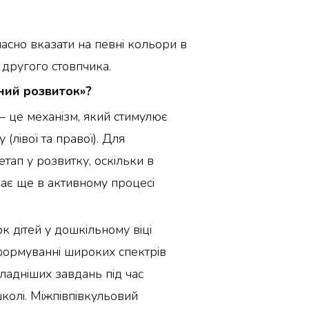
часно вказати на певні кольори в
 другого стовпчика.
ний розвиток»?
— це механізм, який стимулює
 (лівої та правої). Для
тап у розвитку, оскільки в
ває ще в активному процесі
к дітей у дошкільному віці
 формуванні широких спектрів
кладніших завдань під час
колі. Міжпівпівкульовий