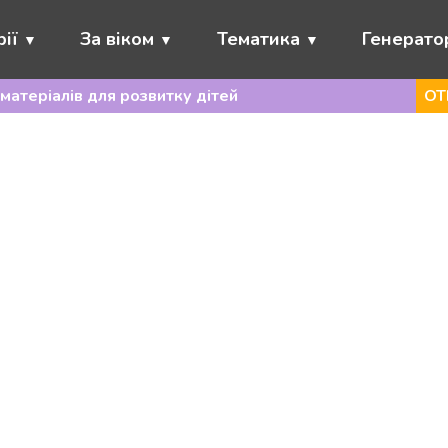
ії
За віком
Тематика
Генерато
матеріалів для розвитку дітей
ОТ