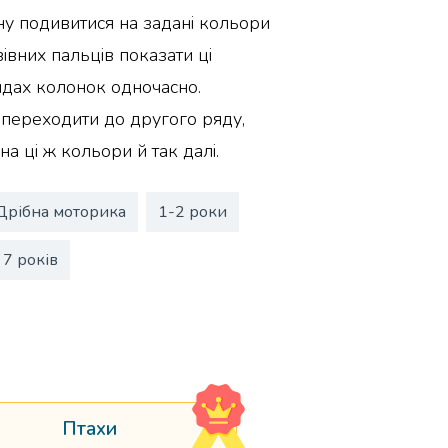
ну подивитися на задані кольори
івних пальців показати ці
дах колонок одночасно.
 переходити до другого ряду,
а ці ж кольори й так далі.
Дрібна моторика
1-2 роки
7 років
Птахи