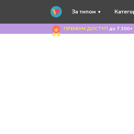
За типом
Категор
ПРЕМІУМ ДОСТУП
до 7 300+ 