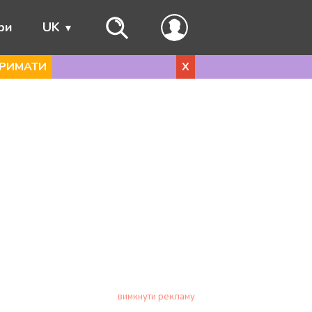
ри
UK
РИМАТИ
X
вимкнути рекламу