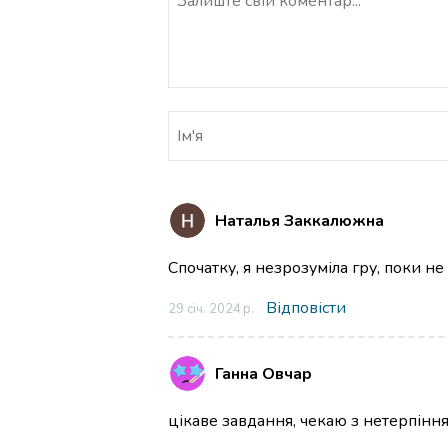
Наталья Заккалюжна
Спочатку, я незрозуміла гру, поки не 
Відповісти
29 січ. 2024 р.
Ганна Овчар
цікаве завдання, чекаю з нетерпінн