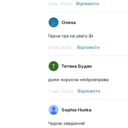
Відповісти
2 бер. 2024 р.
Олена
Гарна гра на увагу 👍
Відповісти
2 трав. 2024 р.
Тетяна Будяк
дуже корисна нейровправа
Відповісти
7 серп. 2024 р.
Sophia Hunka
Чудові завдання!