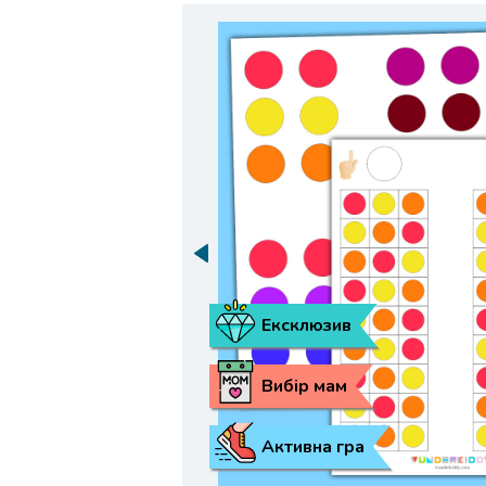
Ексклюзив
Вибір мам
Активна гра