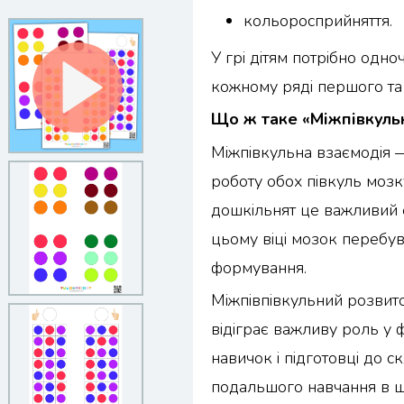
кольоросприйняття.
У грі дітям потрібно одно
кожному ряді першого та
Що ж таке «Міжпівкуль
Міжпівкульна взаємодія 
роботу обох півкуль мозку
дошкільнят це важливий е
цьому віці мозок перебу
формування.
Міжпівпівкульний розвито
відіграє важливу роль у
навичок і підготовці до с
подальшого навчання в ш