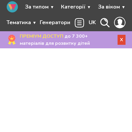
За типом
Категорії
За віком
Тематика
Генератори
UK
ПРЕМІУМ ДОСТУП
до 7 300+
X
матеріалів для розвитку дітей