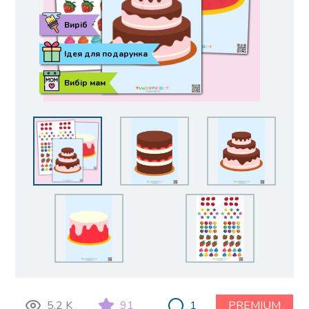
Виріб
Ідея для подарунка
Вибір мам
5.2 K
91
1
PREMIUM