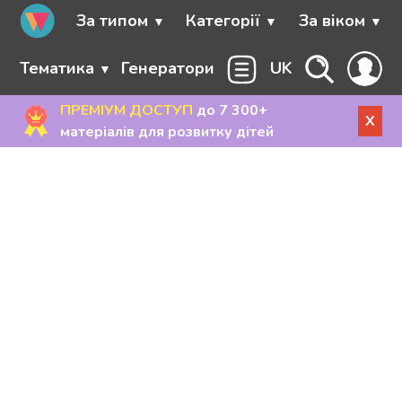
За типом
Категорії
За віком
Тематика
Генератори
UK
ПРЕМІУМ ДОСТУП
до 7 300+
X
матеріалів для розвитку дітей