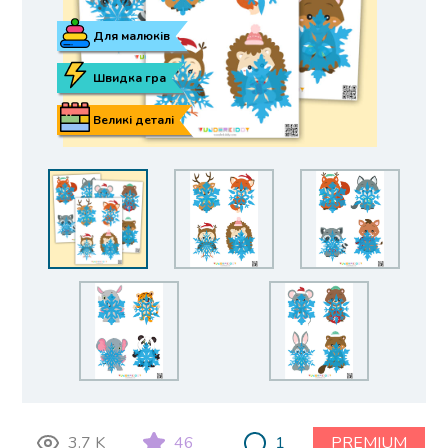
Для малюків
Швидка гра
Великі деталі
3.7 K
46
1
PREMIUM