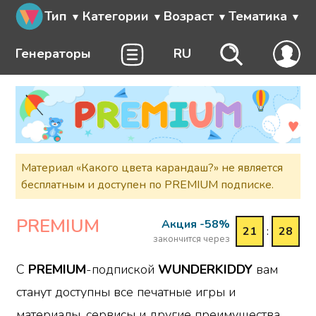
Тип
Категории
Возраст
Тематика
Генераторы
RU
Материал «Какого цвета карандаш?» не является
бесплатным и доступен по PREMIUM подписке.
PREMIUM
Акция -58%
21
:
28
закончится через
С
PREMIUM
-подпиской
WUNDERKIDDY
вам
станут доступны все печатные игры и
материалы, сервисы и другие преимущества