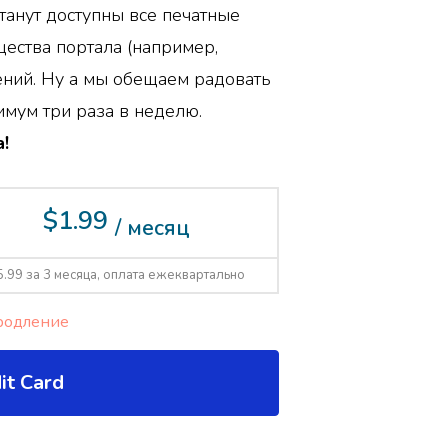
танут доступны все печатные
ества портала (например,
ений. Ну а мы обещаем радовать
мум три раза в неделю.
!
$1.99
/ месяц
5.99 за 3 месяца, оплата ежеквартально
родление
it Card