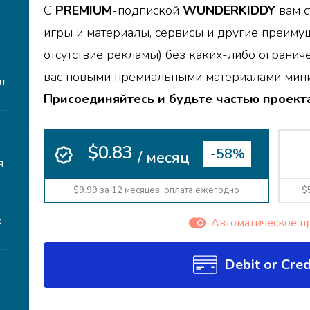
С
PREMIUM
-подпиской
WUNDERKIDDY
вам с
игры и материалы, сервисы и другие преимущ
т
отсутствие рекламы) без каких-либо огранич
вас новыми премиальными материалами мини
т
Присоединяйтесь и будьте частью проекта
$0.83
-58%
/ месяц
я
$9.99 за 12 месяцев, оплата ежегодно
$
х
Автоматическое п
Debit or Cred