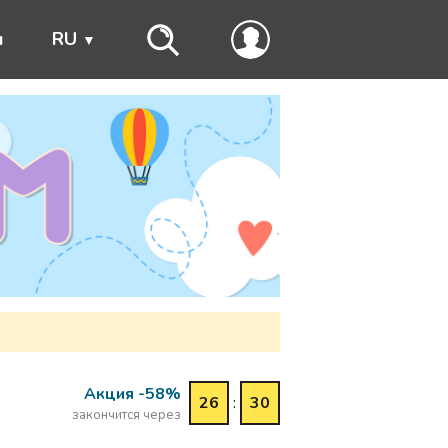
ы
RU
Акция -58%
26
:
30
закончится через