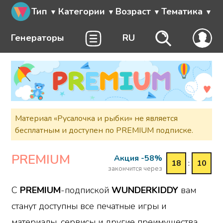
Тип
Категории
Возраст
Тематика
Генераторы
RU
Материал «Русалочка и рыбки» не является
бесплатным и доступен по PREMIUM подписке.
PREMIUM
Акция -58%
18
:
10
закончится через
С
PREMIUM
-подпиской
WUNDERKIDDY
вам
станут доступны все печатные игры и
материалы, сервисы и другие преимущества