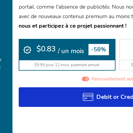
portail, comme l'absence de publicités. Nous n
avec de nouveaux contenus premium au moins tr
nous et participez à ce projet passionnant !
e
$0.83
-58%
/ un mois
e
$9.99 pour 12 mois, paiement annuel
$
x
Renouvellement au
Debit or Cred