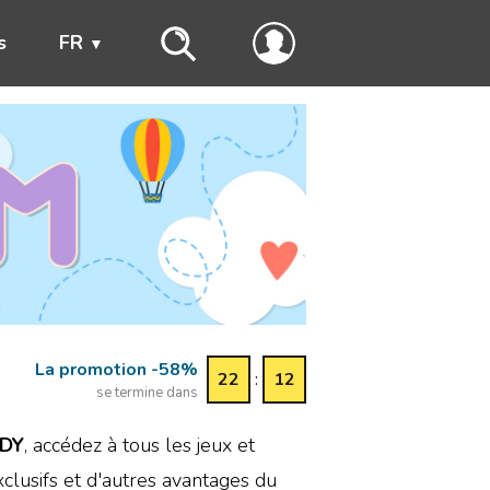
s
FR
La promotion -58%
22
:
12
se termine dans
DY
, accédez à tous les jeux et
xclusifs et d'autres avantages du