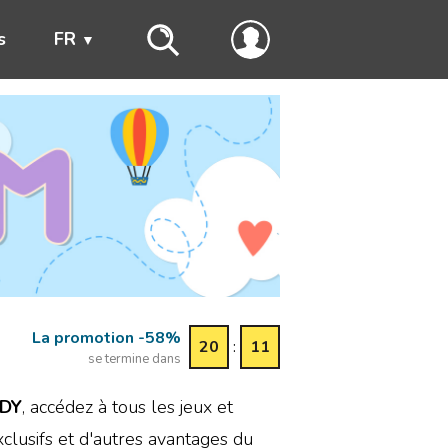
s
FR
La promotion -58%
20
:
10
se termine dans
DY
, accédez à tous les jeux et
xclusifs et d'autres avantages du