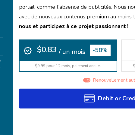
portail, comme l'absence de publicités. Nous n
avec de nouveaux contenus premium au moins tr
nous et participez à ce projet passionnant !
e
$0.83
-58%
/ un mois
e
$9.99 pour 12 mois, paiement annuel
$
x
Renouvellement au
Debit or Cred