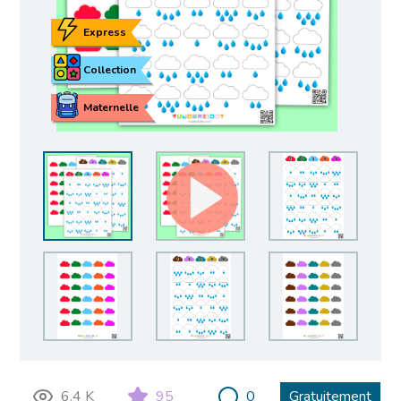
Express
Collection
Maternelle
6.4 K
95
0
Gratuitement