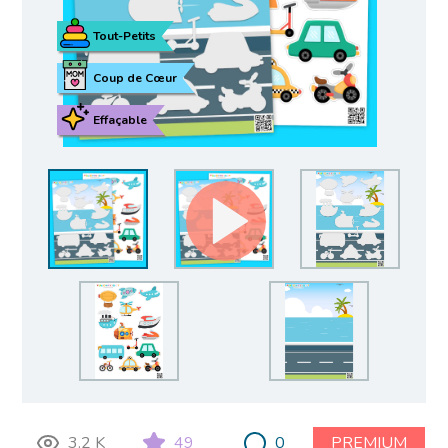
Tout-Petits
Coup de Cœur
Effaçable
3.2 K
49
0
PREMIUM