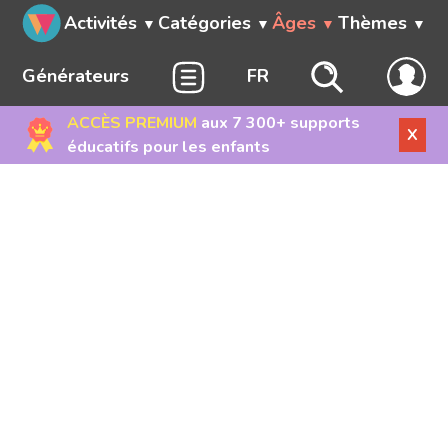
Activités
Catégories
Âges
Thèmes
Générateurs
FR
ACCÈS PREMIUM
aux 7 300+ supports
X
éducatifs pour les enfants