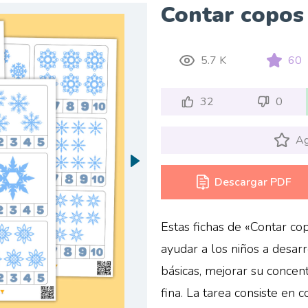
Contar copos 
5.7 K
60
32
0
Ag
Descargar PDF
Estas fichas de «Contar co
ayudar a los niños a desar
básicas, mejorar su concent
fina. La tarea consiste en 