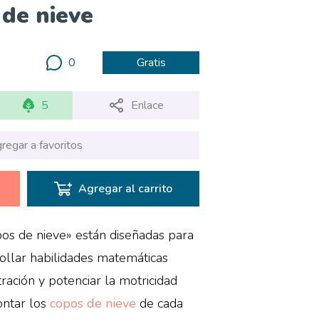
de nieve
0
Gratis
5
Enlace
regar a favoritos
Agregar al carrito
pos de nieve» están diseñadas para
rollar habilidades matemáticas
ración y potenciar la motricidad
contar los
copos de nieve
de cada