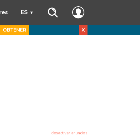
res
ES
OBTENER
X
desactivar anuncios