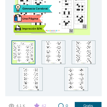
Gimnasia Cerebral
Una Página
Impresión B/N
4.1 K
42
0
Gratis