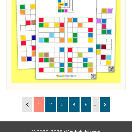
1
2
3
4
5
…
© 2020-2026 Wunderkiddy.com