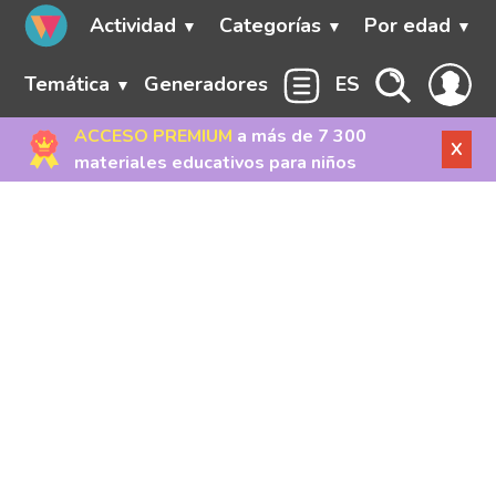
Actividad
Categorías
Por edad
Temática
Generadores
ES
ACCESO PREMIUM
a más de 7 300
X
materiales educativos para niños