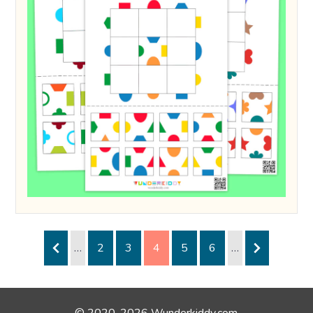
…
2
3
4
5
6
…
© 2020-2026 Wunderkiddy.com