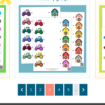
1
2
3
4
5
…