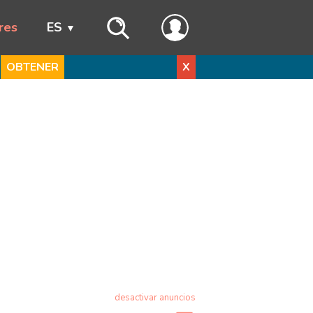
res
ES
OBTENER
X
desactivar anuncios